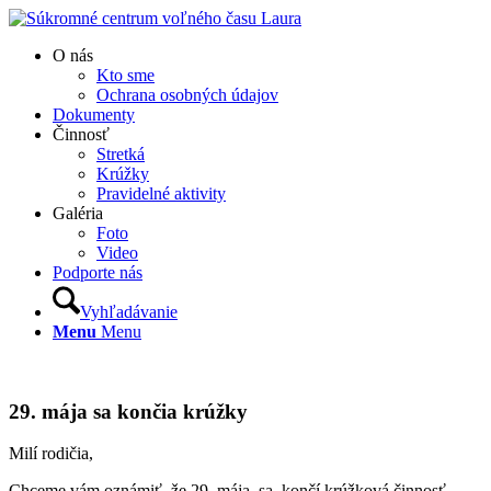
O nás
Kto sme
Ochrana osobných údajov
Dokumenty
Činnosť
Stretká
Krúžky
Pravidelné aktivity
Galéria
Foto
Video
Podporte nás
Vyhľadávanie
Menu
Menu
29. mája sa končia krúžky
Milí rodičia,
Chceme vám oznámiť, že 29. mája sa končí krúžková činnosť.