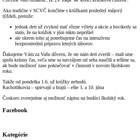
Ako tradične v SCVČ končíme s krúžkami posledný májový
týždeň, pretože:
jednak deti už zvyknú mať rôzne výlety a akcie a hocikedy sa
stalo, že na krúžok v júni nikto neprišiel
ale okrem toho aj potrebujeme čas na intenzívnu
bezprostrednú prípravu letných táborov.
Ďakujeme Vám za Vašu dôveru, že ste nám deti zverili – mali sme
spolu krásny čas, veľa sme sa navzájom od seba naučili a tešíme sa,
ak bude možnosť zase pokračovať v činnosti v novom školskom
roku.
Takže od pondelka 1.6. už krúžky nebudú.
Rachotilkovia – spievajú a hrajú – ešte 3. a 10. júna
Čoskoro zverejníme aj možnosť zápisu na budúci školský rok.
Facebook
Kategórie