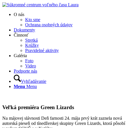
O nás
Kto sme
Ochrana osobných údajov
Dokumenty
Činnosť
Stretká
Krúžky
Pravidelné aktivity
Galéria
Foto
Video
Podporte nás
Vyhľadávanie
Menu
Menu
Veľká premiéra Green Lizards
Na májovej slávnosti Deň farnosti 24. mája prvý krát zaznela nová
autorská pieseň od tínedžerskej skupiny Green Lizards, ktorá pôsobí