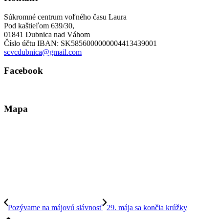
Súkromné centrum voľného času Laura
Pod kaštieľom 639/30,
01841 Dubnica nad Váhom
Číslo účtu IBAN: SK5856000000004413439001
scvcdubnica@gmail.com
Facebook
Mapa
Pozývame na májovú slávnosť
29. mája sa končia krúžky