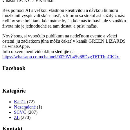
v našom SCVČ a v Kaťáku.
Bez pomoci AI s veľkou vlastnou kreativitou a dávkou humoru
muzikanti vyspievali skúsenosť, s ktorou sa stretol asi každý z nás:
radi by sme boli tam, kde máme byť a kde nás to baví, ale v zmätku
života nie je jednoduché sa tam dostať a prísť načas.
Nový song si vypočulo publikum na nedeľnom evente a všetci
ostatní ju začiatkom júna môžu čakať v kanáli GREEN LIZARDS
na whatsAppe.
Info o zverejnení videoklipu sledujte na
https://whatsapp.com/channel/0029Vb45y68DzgT6TThpCK2x.
Facebook
Kategórie
Kaťák
(72)
Nezaradené
(1)
SCVČ
(207)
ZL
(270)
Kontakt