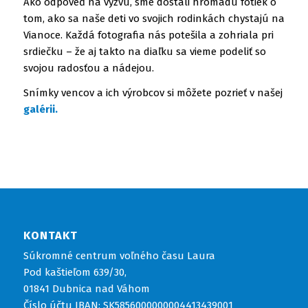
Ako odpoveď na výzvu, sme dostali hromadu fotiek o
tom, ako sa naše deti vo svojich rodinkách chystajú na
Vianoce. Každá fotografia nás potešila a zohriala pri
srdiečku – že aj takto na diaľku sa vieme podeliť so
svojou radosťou a nádejou.
Snímky vencov a ich výrobcov si môžete pozrieť v našej
galérii.
KONTAKT
Súkromné centrum voľného času Laura
Pod kaštieľom 639/30,
01841 Dubnica nad Váhom
Číslo účtu IBAN: SK5856000000004413439001