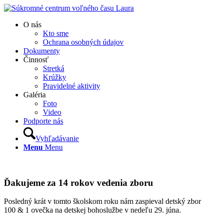
O nás
Kto sme
Ochrana osobných údajov
Dokumenty
Činnosť
Stretká
Krúžky
Pravidelné aktivity
Galéria
Foto
Video
Podporte nás
Vyhľadávanie
Menu
Menu
Ďakujeme za 14 rokov vedenia zboru
Posledný krát v tomto školskom roku nám zaspieval detský zbor
100 & 1 ovečka na detskej bohoslužbe v nedeľu 29. júna.