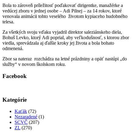
Bola to zároveň príležitosť poďakovať dirigentke, manažérke a
vedúcej zboru v jednej osobe – Adi Pilnej – za 14 rokov, ktoré
venovala animácii tohto veselého životom kypiaceho hudobného
telesa.
Za všetkých svoju vďaku vyjadril direktor saleziánskeho diela,
Bohuš Levko, ktorý Adi poprial, aby veľkodušnosť, s ktorou zbor
viedla, sprevádzala aj ďalšie kroky jej života a bola bohato
odmenená.
Zbor sa nateraz rozchádza na letné prázdniny a opäť nastúpi „do
služby“ v novom školskom roku.
Facebook
Kategórie
Kaťák
(72)
Nezaradené
(1)
SCVČ
(207)
ZL
(270)