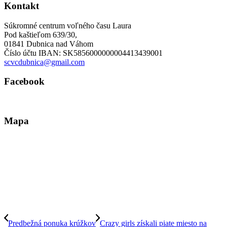
Kontakt
Súkromné centrum voľného času Laura
Pod kaštieľom 639/30,
01841 Dubnica nad Váhom
Číslo účtu IBAN: SK5856000000004413439001
scvcdubnica@gmail.com
Facebook
Mapa
Predbežná ponuka krúžkov
Crazy girls získali piate miesto na