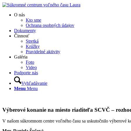
O nás
Kto sme
Ochrana osobných údajov
Dokumenty
Činnosť
Stretká
Krúžky
Pravidelné aktivity
Galéria
Foto
Video
Podporte nás
Vyhľadávanie
Menu
Menu
Výberové konanie na miesto riaditeľa SCVČ – rozho
V našom súkromnom centre voľného času sa uskutočnilo výberové 
Mgr. Daniela Šušová