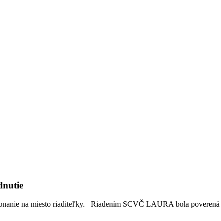
dnutie
konanie na miesto riaditeľky. Riadením SCVČ LAURA bola poverená