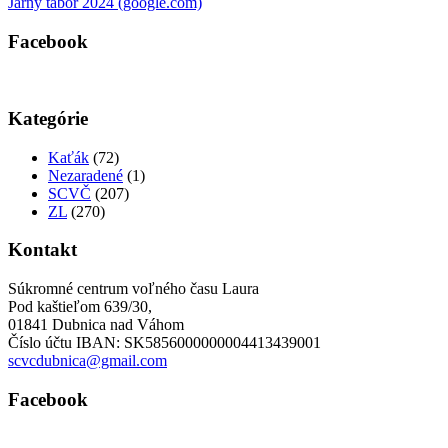
Jarný tábor 2024 (google.com)
Facebook
Kategórie
Kaťák
(72)
Nezaradené
(1)
SCVČ
(207)
ZL
(270)
Kontakt
Súkromné centrum voľného času Laura
Pod kaštieľom 639/30,
01841 Dubnica nad Váhom
Číslo účtu IBAN: SK5856000000004413439001
scvcdubnica@gmail.com
Facebook