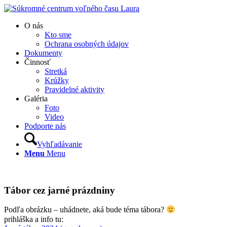
O nás
Kto sme
Ochrana osobných údajov
Dokumenty
Činnosť
Stretká
Krúžky
Pravidelné aktivity
Galéria
Foto
Video
Podporte nás
Vyhľadávanie
Menu
Menu
Tábor cez jarné prázdniny
Podľa obrázku – uhádnete, aká bude téma tábora?
prihláška a info tu: