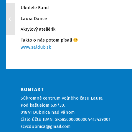
Ukulele Band
Tešíme sa z prírastku
Laura Dance
animátorov
Akrylový ateliérik
Takto o nás potom písali
www.saldub.sk
KONTAKT
Súkromné centrum voľného času Laura
Pod kaštieľom 639/30,
01841 Dubnica nad Váhom
Číslo účtu IBAN: SK5856000000004413439001
scvcdubnica@gmail.com