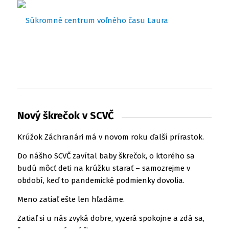
Nový škrečok v SCVČ
Krúžok Záchranári má v novom roku ďalší prírastok.
Do nášho SCVČ zavítal baby škrečok, o ktorého sa
budú môcť deti na krúžku starať – samozrejme v
období, keď to pandemické podmienky dovolia.
Meno zatiaľ ešte len hľadáme.
Zatiaľ si u nás zvyká dobre, vyzerá spokojne a zdá sa,