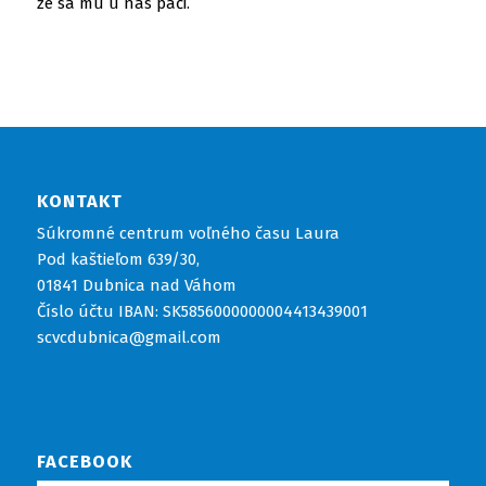
že sa mu u nás páči.
KONTAKT
Súkromné centrum voľného času Laura
Pod kaštieľom 639/30,
01841 Dubnica nad Váhom
Číslo účtu IBAN: SK5856000000004413439001
scvcdubnica@gmail.com
FACEBOOK