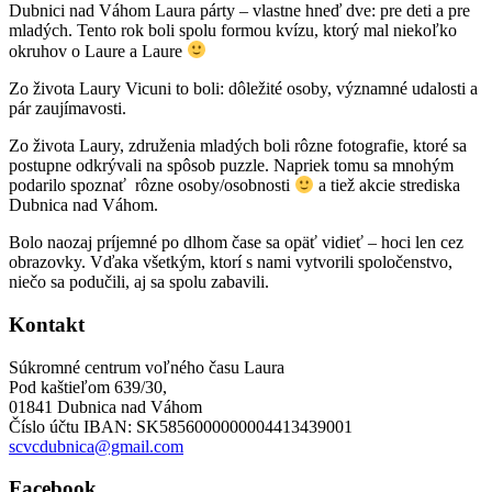
Dubnici nad Váhom Laura párty – vlastne hneď dve: pre deti a pre
mladých. Tento rok boli spolu formou kvízu, ktorý mal niekoľko
okruhov o Laure a Laure
Zo života Laury Vicuni to boli: dôležité osoby, významné udalosti a
pár zaujímavosti.
Zo života Laury, združenia mladých boli rôzne fotografie, ktoré sa
postupne odkrývali na spôsob puzzle. Napriek tomu sa mnohým
podarilo spoznať rôzne osoby/osobnosti
a tiež akcie strediska
Dubnica nad Váhom.
Bolo naozaj príjemné po dlhom čase sa opäť vidieť – hoci len cez
obrazovky. Vďaka všetkým, ktorí s nami vytvorili spoločenstvo,
niečo sa podučili, aj sa spolu zabavili.
Kontakt
Súkromné centrum voľného času Laura
Pod kaštieľom 639/30,
01841 Dubnica nad Váhom
Číslo účtu IBAN: SK5856000000004413439001
scvcdubnica@gmail.com
Facebook