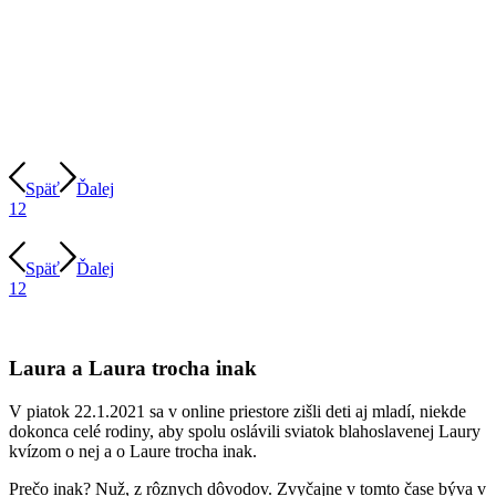
Späť
Ďalej
1
2
Späť
Ďalej
1
2
Laura a Laura trocha inak
V piatok 22.1.2021 sa v online priestore zišli deti aj mladí, niekde
dokonca celé rodiny, aby spolu oslávili sviatok blahoslavenej Laury
kvízom o nej a o Laure trocha inak.
Prečo inak? Nuž, z rôznych dôvodov. Zvyčajne v tomto čase býva v