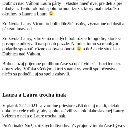
Dubnici nad Váhom Laura párty – vlastne hneď dve: pre deti a pre
mladých. Tento rok boli spolu formou kvízu, ktorý mal niekoľko
okruhov o Laure a Laure
Zo života Laury Vicuni to boli: dôležité osoby, významné udalosti a
pár zaujímavosti.
Zo života Laury, združenia mladých boli rôzne fotografie, ktoré sa
postupne odkrývali na spôsob puzzle. Napriek tomu sa mnohým
podarilo spoznať rôzne osoby/osobnosti
a tiež akcie strediska
Dubnica nad Váhom.
Bolo naozaj príjemné po dlhom čase sa opäť vidieť – hoci len cez
obrazovky. Vďaka všetkým, ktorí s nami vytvorili spoločenstvo,
niečo sa podučili, aj sa spolu zabavili.
Laura a Laura trocha inak
V piatok 22.1.2021 sa v online priestore zišli deti aj mladí, niekde
dokonca celé rodiny, aby spolu oslávili sviatok blahoslavenej Laury
kvízom o nej a o Laure trocha inak.
Prečo inak? Nuž, z rôznych dôvodov. Zvyčajne v tomto čase býva v