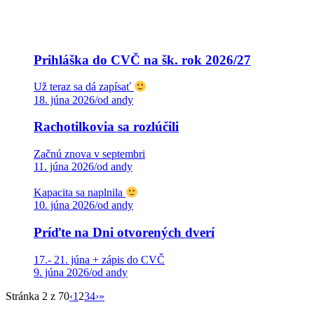
Prihláška do CVČ na šk. rok 2026/27
Už teraz sa dá zapísať
18. júna 2026
/
od andy
Rachotilkovia sa rozlúčili
Začnú znova v septembri
11. júna 2026
/
od andy
Kapacita sa naplnila
10. júna 2026
/
od andy
Príďte na Dni otvorených dverí
17.- 21. júna + zápis do CVČ
9. júna 2026
/
od andy
Stránka 2 z 70
‹
1
2
3
4
›
»